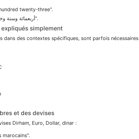
hundred twenty-three".
En arabe : 456 → "أربعمائة وستة وخمسون".
s expliqués simplement
sés dans des contextes spécifiques, sont parfois nécessaire
C
L
D
bres et des devises
ses Dirham, Euro, Dollar, dinar :
 marocains".