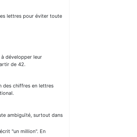
s lettres pour éviter toute
s à développer leur
rtir de 42.
 des chiffres en lettres
ional.
oute ambiguïté, surtout dans
crit "un million". En