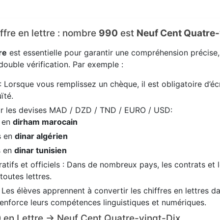
iffre en lettre : nombre
990
est
Neuf Cent Quatre-
re
est essentielle pour garantir une compréhension précise
ouble vérification. Par exemple :
: Lorsque vous remplissez un chèque, il est obligatoire d’écr
ïté.
ir les devises MAD / DZD / TND / EURO / USD:
s en
dirham marocain
s en
dinar algérien
s en
dinar tunisien
tifs et officiels : Dans de nombreux pays, les contrats et 
 toutes lettres.
: Les élèves apprennent à convertir les chiffres en lettres 
renforce leurs compétences linguistiques et numériques.
90 en Lettre → Neuf Cent Quatre-vingt-Dix