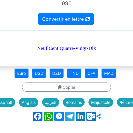
Convertir en lettre
Neuf Cent Quatre-vingt-Dix
Euro
USD
DZD
TND
CFA
MAD
Copier
sphalt
Anglais
العربية
Romains
Majuscule
Lire
Facebook
WhatsApp
Messenger
Telegram
LinkedIn
Outlook.com