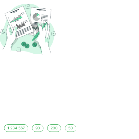
1 234 567
90
200
50