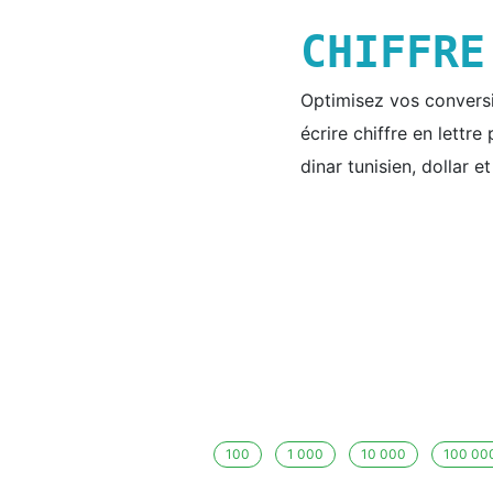
CHIFFR
Optimisez vos conversio
écrire chiffre en lettr
dinar tunisien, dollar e
100
1 000
10 000
100 00