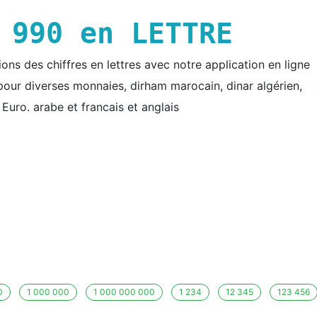
E
990
en LETTRE
ns des chiffres en lettres avec notre application en ligne
e pour diverses monnaies, dirham marocain, dinar algérien,
t Euro. arabe et francais et anglais
0
1 000 000
1 000 000 000
1 234
12 345
123 456