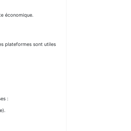
xte économique.
es plateformes sont utiles
es :
e).