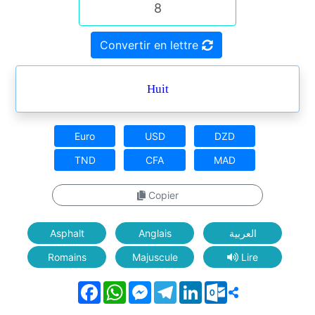
Convertir en lettre
Huit
Euro
USD
DZD
TND
CFA
MAD
Copier
Asphalt
Anglais
العربية
Romains
Majuscule
Lire
Facebook
WhatsApp
Messenger
Telegram
LinkedIn
Outlook.com