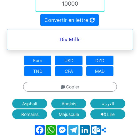
Convertir en lettre
Dix Mille
Euro
USD
DZD
TND
CFA
MAD
Copier
Asphalt
Anglais
العربية
Romains
Majuscule
Lire
Facebook
WhatsApp
Messenger
Telegram
LinkedIn
Outlook.com