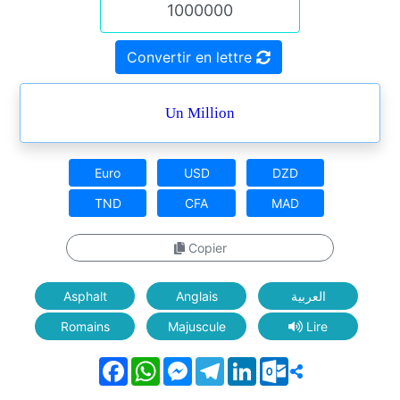
Convertir en lettre
Un Million
Euro
USD
DZD
TND
CFA
MAD
Copier
Asphalt
Anglais
العربية
Romains
Majuscule
Lire
Facebook
WhatsApp
Messenger
Telegram
LinkedIn
Outlook.com