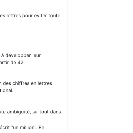
s lettres pour éviter toute
s à développer leur
rtir de 42.
 des chiffres en lettres
ional.
oute ambiguïté, surtout dans
crit "un million". En