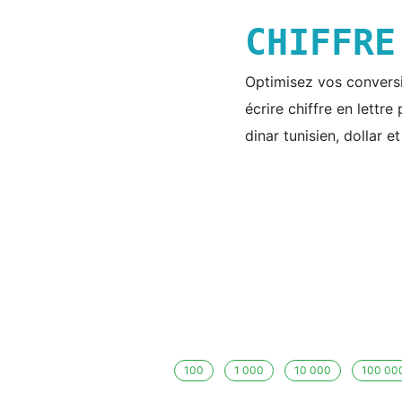
CHIFFR
Optimisez vos conversio
écrire chiffre en lettr
dinar tunisien, dollar e
100
1 000
10 000
100 00