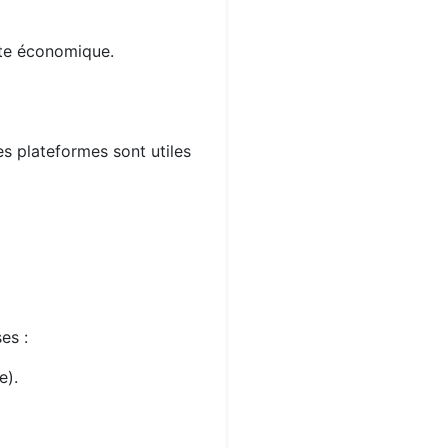
xte économique.
es plateformes sont utiles
es :
e).