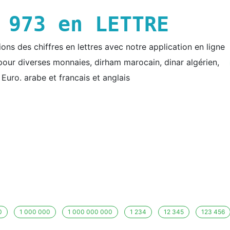
E
973
en LETTRE
ns des chiffres en lettres avec notre application en ligne
e pour diverses monnaies, dirham marocain, dinar algérien,
t Euro. arabe et francais et anglais
0
1 000 000
1 000 000 000
1 234
12 345
123 456