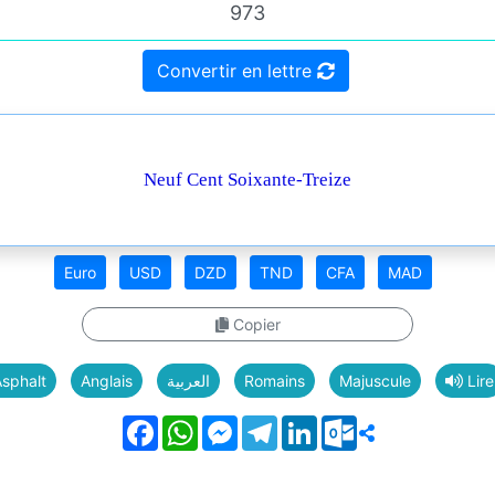
Convertir en lettre
Neuf Cent Soixante-Treize
Euro
USD
DZD
TND
CFA
MAD
Copier
sphalt
Anglais
العربية
Romains
Majuscule
Lire
Facebook
WhatsApp
Messenger
Telegram
LinkedIn
Outlook.com