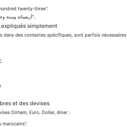
hundred twenty-three".
En arabe : 456 → "أربعمائة وستة وخمسون".
s expliqués simplement
sés dans des contextes spécifiques, sont parfois nécessaire
C
L
D
bres et des devises
ses Dirham, Euro, Dollar, dinar :
 marocains".