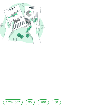
1 234 567
90
200
50