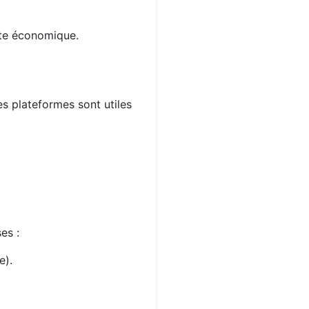
xte économique.
es plateformes sont utiles
es :
e).