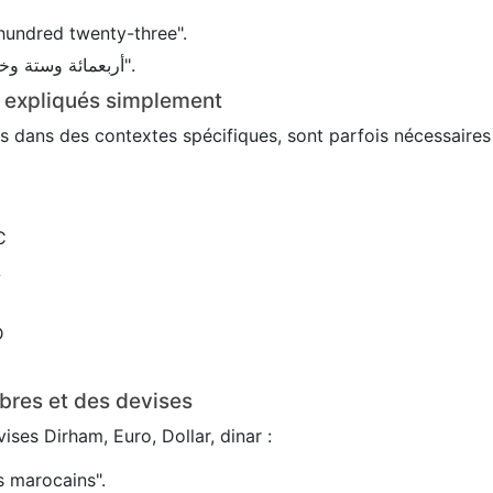
hundred twenty-three".
En arabe : 456 → "أربعمائة وستة وخمسون".
s expliqués simplement
sés dans des contextes spécifiques, sont parfois nécessaire
C
L
D
bres et des devises
ses Dirham, Euro, Dollar, dinar :
 marocains".