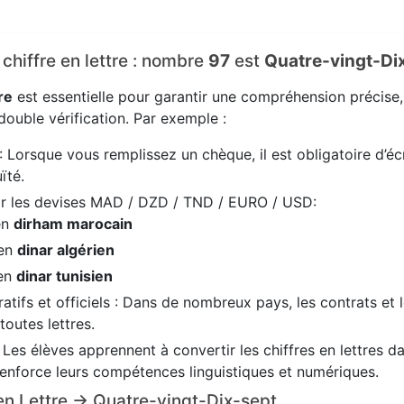
 chiffre en lettre : nombre
97
est
Quatre-vingt-Di
re
est essentielle pour garantir une compréhension précise
ouble vérification. Par exemple :
: Lorsque vous remplissez un chèque, il est obligatoire d’écr
ïté.
ir les devises MAD / DZD / TND / EURO / USD:
en
dirham marocain
 en
dinar algérien
 en
dinar tunisien
tifs et officiels : Dans de nombreux pays, les contrats et 
 toutes lettres.
: Les élèves apprennent à convertir les chiffres en lettres 
renforce leurs compétences linguistiques et numériques.
7 en Lettre → Quatre-vingt-Dix-sept