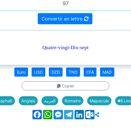
Convertir en lettre
Quatre-vingt-Dix-sept
Euro
USD
DZD
TND
CFA
MAD
Copier
sphalt
Anglais
العربية
Romains
Majuscule
Lire
Facebook
WhatsApp
Messenger
Telegram
LinkedIn
Outlook.com