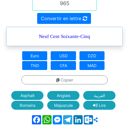
Convertir en lettre
Neuf Cent Soixante-Cinq
Euro
USD
DZD
TND
CFA
MAD
Copier
Asphalt
Anglais
العربية
Romains
Majuscule
Lire
Facebook
WhatsApp
Messenger
Telegram
LinkedIn
Outlook.com