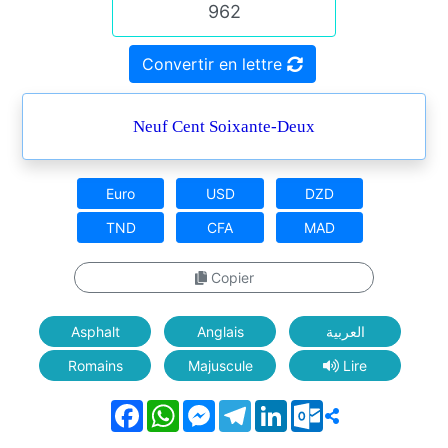
Convertir en lettre
Neuf Cent Soixante-Deux
Euro
USD
DZD
TND
CFA
MAD
Copier
Asphalt
Anglais
العربية
Romains
Majuscule
Lire
Facebook
WhatsApp
Messenger
Telegram
LinkedIn
Outlook.com