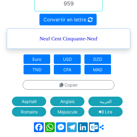
Convertir en lettre
Neuf Cent Cinquante-Neuf
Euro
USD
DZD
TND
CFA
MAD
Copier
Asphalt
Anglais
العربية
Romains
Majuscule
Lire
Facebook
WhatsApp
Messenger
Telegram
LinkedIn
Outlook.com