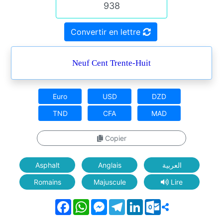
Convertir en lettre
Neuf Cent Trente-Huit
Euro
USD
DZD
TND
CFA
MAD
Copier
Asphalt
Anglais
العربية
Romains
Majuscule
Lire
Facebook
WhatsApp
Messenger
Telegram
LinkedIn
Outlook.com