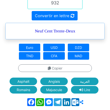
Convertir en lettre
Neuf Cent Trente-Deux
Euro
USD
DZD
TND
CFA
MAD
Copier
Asphalt
Anglais
العربية
Romains
Majuscule
Lire
Facebook
WhatsApp
Messenger
Telegram
LinkedIn
Outlook.com