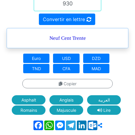
Convertir en lettre
Neuf Cent Trente
Euro
USD
DZD
TND
CFA
MAD
Copier
Asphalt
Anglais
العربية
Romains
Majuscule
Lire
Facebook
WhatsApp
Messenger
Telegram
LinkedIn
Outlook.com