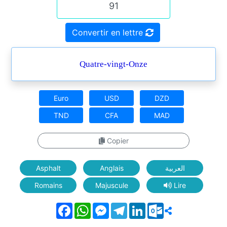
Convertir en lettre
Quatre-vingt-Onze
Euro
USD
DZD
TND
CFA
MAD
Copier
Asphalt
Anglais
العربية
Romains
Majuscule
Lire
Facebook
WhatsApp
Messenger
Telegram
LinkedIn
Outlook.com