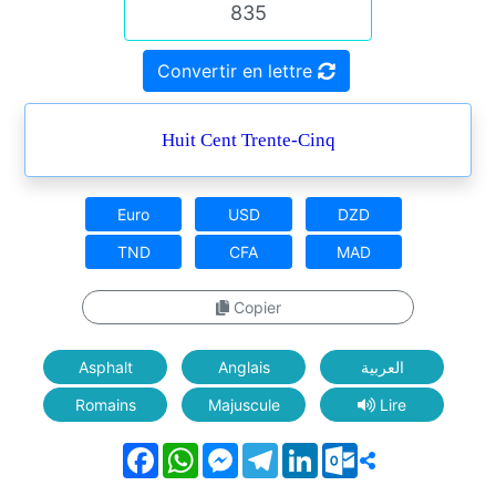
Convertir en lettre
Huit Cent Trente-Cinq
Euro
USD
DZD
TND
CFA
MAD
Copier
Asphalt
Anglais
العربية
Romains
Majuscule
Lire
Facebook
WhatsApp
Messenger
Telegram
LinkedIn
Outlook.com