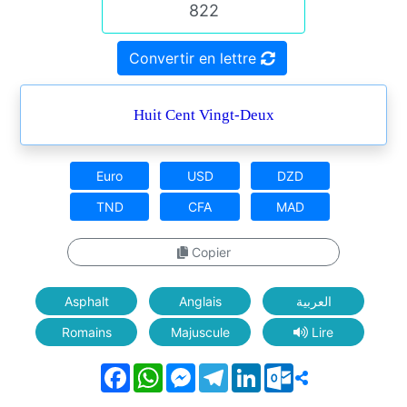
Convertir en lettre
Huit Cent Vingt-Deux
Euro
USD
DZD
TND
CFA
MAD
Copier
Asphalt
Anglais
العربية
Romains
Majuscule
Lire
Facebook
WhatsApp
Messenger
Telegram
LinkedIn
Outlook.com