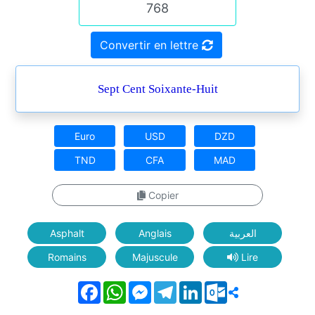
Convertir en lettre
Sept Cent Soixante-Huit
Euro
USD
DZD
TND
CFA
MAD
Copier
Asphalt
Anglais
العربية
Romains
Majuscule
Lire
Facebook
WhatsApp
Messenger
Telegram
LinkedIn
Outlook.com