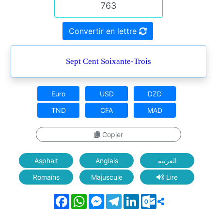
Convertir en lettre
Sept Cent Soixante-Trois
Euro
USD
DZD
TND
CFA
MAD
Copier
Asphalt
Anglais
العربية
Romains
Majuscule
Lire
Facebook
WhatsApp
Messenger
Telegram
LinkedIn
Outlook.com