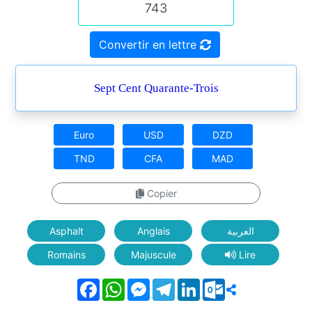
Convertir en lettre
Sept Cent Quarante-Trois
Euro
USD
DZD
TND
CFA
MAD
Copier
Asphalt
Anglais
العربية
Romains
Majuscule
Lire
Facebook
WhatsApp
Messenger
Telegram
LinkedIn
Outlook.com