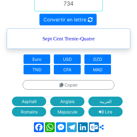
Convertir en lettre
Sept Cent Trente-Quatre
Euro
USD
DZD
TND
CFA
MAD
Copier
Asphalt
Anglais
العربية
Romains
Majuscule
Lire
Facebook
WhatsApp
Messenger
Telegram
LinkedIn
Outlook.com