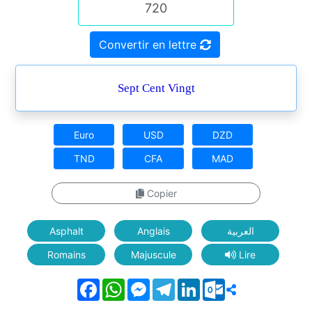
Convertir en lettre
Sept Cent Vingt
Euro
USD
DZD
TND
CFA
MAD
Copier
Asphalt
Anglais
العربية
Romains
Majuscule
Lire
Facebook
WhatsApp
Messenger
Telegram
LinkedIn
Outlook.com