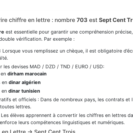
ire chiffre en lettre : nombre
703
est
Sept Cent Tr
re
est essentielle pour garantir une compréhension précise
ouble vérification. Par exemple :
: Lorsque vous remplissez un chèque, il est obligatoire d’écr
ïté.
ir les devises MAD / DZD / TND / EURO / USD:
s en
dirham marocain
s en
dinar algérien
s en
dinar tunisien
tifs et officiels : Dans de nombreux pays, les contrats et 
 toutes lettres.
: Les élèves apprennent à convertir les chiffres en lettres 
renforce leurs compétences linguistiques et numériques.
3 en Lettre → Sept Cent Trois