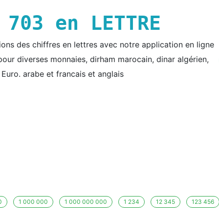
E
703
en LETTRE
ns des chiffres en lettres avec notre application en ligne
e pour diverses monnaies, dirham marocain, dinar algérien,
t Euro. arabe et francais et anglais
0
1 000 000
1 000 000 000
1 234
12 345
123 456