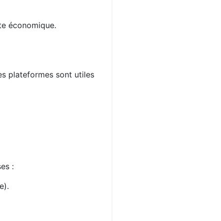
xte économique.
es plateformes sont utiles
es :
e).