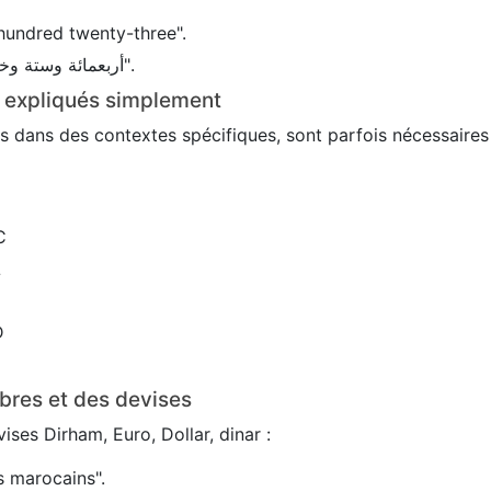
hundred twenty-three".
En arabe : 456 → "أربعمائة وستة وخمسون".
s expliqués simplement
sés dans des contextes spécifiques, sont parfois nécessaire
C
L
D
bres et des devises
ses Dirham, Euro, Dollar, dinar :
 marocains".