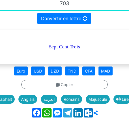
Convertir en lettre
Sept Cent Trois
Euro
USD
DZD
TND
CFA
MAD
Copier
sphalt
Anglais
العربية
Romains
Majuscule
Lire
Facebook
WhatsApp
Messenger
Telegram
LinkedIn
Outlook.com