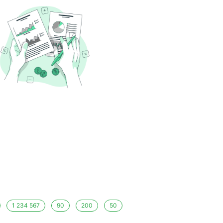
1 234 567
90
200
50