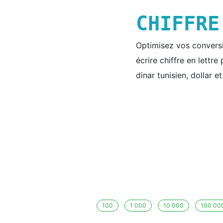
CHIFFR
Optimisez vos conversio
écrire chiffre en lettr
dinar tunisien, dollar e
100
1 000
10 000
100 00