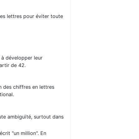
s lettres pour éviter toute
s à développer leur
rtir de 42.
 des chiffres en lettres
ional.
oute ambiguïté, surtout dans
crit "un million". En