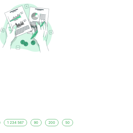
1 234 567
90
200
50