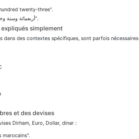
hundred twenty-three".
En arabe : 456 → "أربعمائة وستة وخمسون".
s expliqués simplement
sés dans des contextes spécifiques, sont parfois nécessaire
C
L
D
bres et des devises
ses Dirham, Euro, Dollar, dinar :
 marocains".