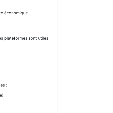
xte économique.
es plateformes sont utiles
es :
e).