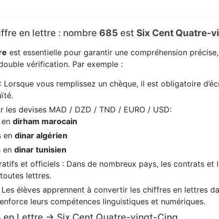
iffre en lettre : nombre
685
est
Six Cent Quatre-v
re
est essentielle pour garantir une compréhension précise
ouble vérification. Par exemple :
: Lorsque vous remplissez un chèque, il est obligatoire d’écr
ïté.
ir les devises MAD / DZD / TND / EURO / USD:
s en
dirham marocain
s en
dinar algérien
s en
dinar tunisien
tifs et officiels : Dans de nombreux pays, les contrats et 
 toutes lettres.
: Les élèves apprennent à convertir les chiffres en lettres 
renforce leurs compétences linguistiques et numériques.
85 en Lettre → Six Cent Quatre-vingt-Cinq