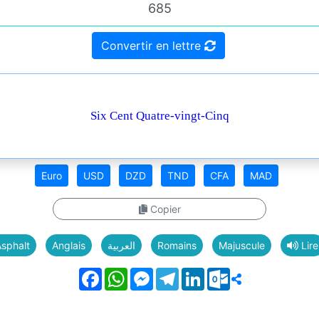
Convertir en lettre
Six Cent Quatre-vingt-Cinq
Euro
USD
DZD
TND
CFA
MAD
Copier
sphalt
Anglais
العربية
Romains
Majuscule
Lire
Facebook
WhatsApp
Messenger
Telegram
LinkedIn
Outlook.com