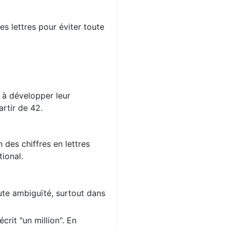
s lettres pour éviter toute
s à développer leur
rtir de 42.
 des chiffres en lettres
ional.
oute ambiguïté, surtout dans
crit "un million". En