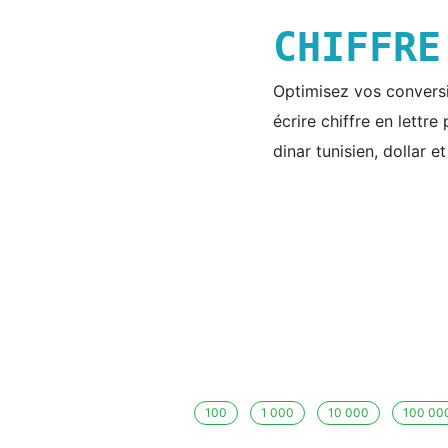
CHIFFR
Optimisez vos conversio
écrire chiffre en lettr
dinar tunisien, dollar e
100
1 000
10 000
100 00