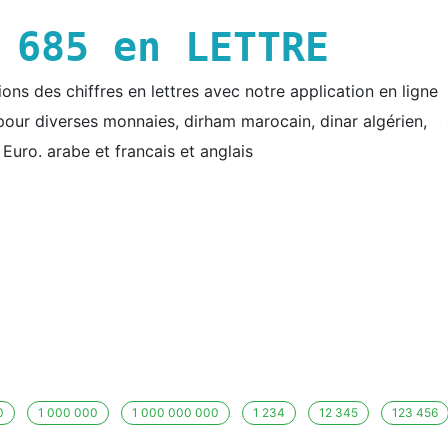
E
685
en LETTRE
ns des chiffres en lettres avec notre application en ligne
e pour diverses monnaies, dirham marocain, dinar algérien,
t Euro. arabe et francais et anglais
0
1 000 000
1 000 000 000
1 234
12 345
123 456