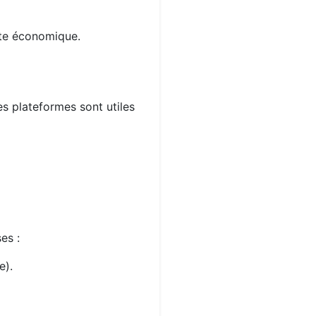
xte économique.
es plateformes sont utiles
es :
e).