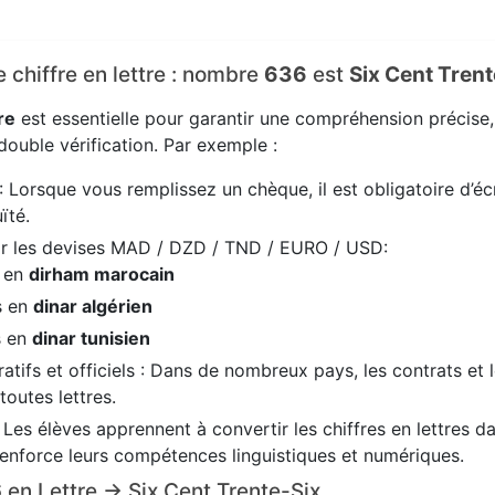
e chiffre en lettre : nombre
636
est
Six Cent Trent
re
est essentielle pour garantir une compréhension précise
ouble vérification. Par exemple :
: Lorsque vous remplissez un chèque, il est obligatoire d’écr
ïté.
ir les devises MAD / DZD / TND / EURO / USD:
s en
dirham marocain
s en
dinar algérien
s en
dinar tunisien
tifs et officiels : Dans de nombreux pays, les contrats et 
 toutes lettres.
: Les élèves apprennent à convertir les chiffres en lettres 
renforce leurs compétences linguistiques et numériques.
6 en Lettre → Six Cent Trente-Six