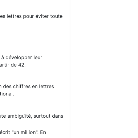
s lettres pour éviter toute
s à développer leur
rtir de 42.
 des chiffres en lettres
ional.
oute ambiguïté, surtout dans
crit "un million". En