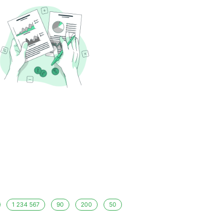
1 234 567
90
200
50