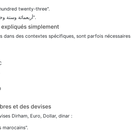
hundred twenty-three".
En arabe : 456 → "أربعمائة وستة وخمسون".
s expliqués simplement
sés dans des contextes spécifiques, sont parfois nécessaire
C
L
D
bres et des devises
ses Dirham, Euro, Dollar, dinar :
 marocains".