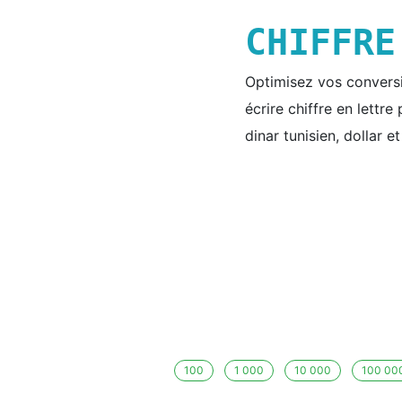
CHIFFR
Optimisez vos conversio
écrire chiffre en lettr
dinar tunisien, dollar e
100
1 000
10 000
100 00