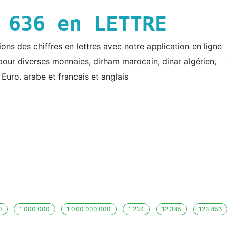
E
636
en LETTRE
ns des chiffres en lettres avec notre application en ligne
e pour diverses monnaies, dirham marocain, dinar algérien,
t Euro. arabe et francais et anglais
0
1 000 000
1 000 000 000
1 234
12 345
123 456