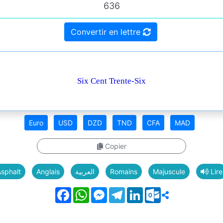
Convertir en lettre
Six Cent Trente-Six
Euro
USD
DZD
TND
CFA
MAD
Copier
sphalt
Anglais
العربية
Romains
Majuscule
Lire
Facebook
WhatsApp
Messenger
Telegram
LinkedIn
Outlook.com