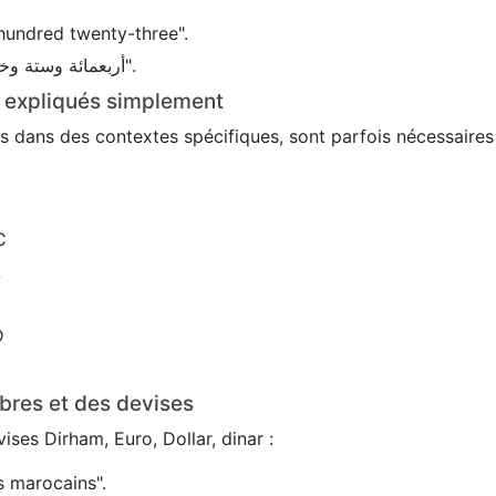
hundred twenty-three".
En arabe : 456 → "أربعمائة وستة وخمسون".
s expliqués simplement
sés dans des contextes spécifiques, sont parfois nécessaire
C
L
D
bres et des devises
ses Dirham, Euro, Dollar, dinar :
 marocains".