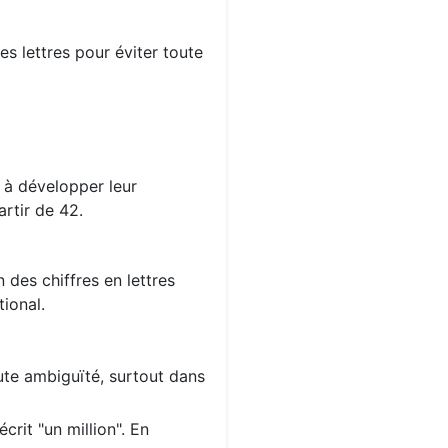
s lettres pour éviter toute
s à développer leur
rtir de 42.
 des chiffres en lettres
ional.
oute ambiguïté, surtout dans
crit "un million". En