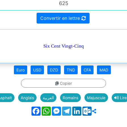
Convertir en lettre
Six Cent Vingt-Cinq
Euro
USD
DZD
TND
CFA
MAD
Copier
sphalt
Anglais
العربية
Romains
Majuscule
Lire
Facebook
WhatsApp
Messenger
Telegram
LinkedIn
Outlook.com