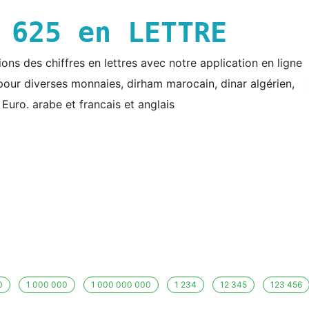
E
625
en LETTRE
ns des chiffres en lettres avec notre application en ligne
e pour diverses monnaies, dirham marocain, dinar algérien,
t Euro. arabe et francais et anglais
0
1 000 000
1 000 000 000
1 234
12 345
123 456