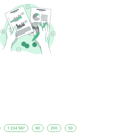
1 234 567
90
200
50