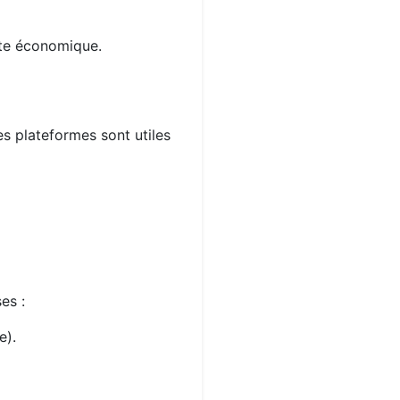
xte économique.
es plateformes sont utiles
es :
e).