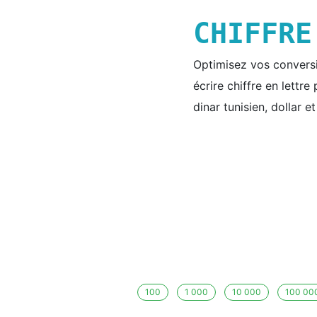
CHIFFR
Optimisez vos conversio
écrire chiffre en lettr
dinar tunisien, dollar e
100
1 000
10 000
100 00