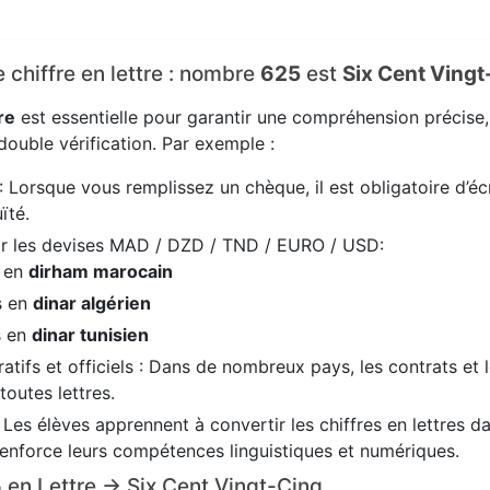
e chiffre en lettre : nombre
625
est
Six Cent Vingt
re
est essentielle pour garantir une compréhension précise
ouble vérification. Par exemple :
: Lorsque vous remplissez un chèque, il est obligatoire d’écr
ïté.
ir les devises MAD / DZD / TND / EURO / USD:
s en
dirham marocain
s en
dinar algérien
s en
dinar tunisien
tifs et officiels : Dans de nombreux pays, les contrats et 
 toutes lettres.
: Les élèves apprennent à convertir les chiffres en lettres 
renforce leurs compétences linguistiques et numériques.
5 en Lettre → Six Cent Vingt-Cinq