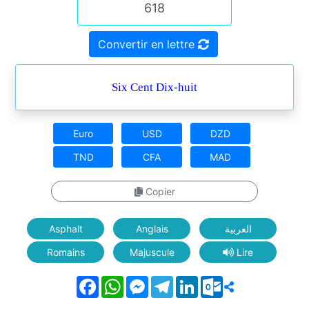
Convertir en lettre
Six Cent Dix-huit
Euro
USD
DZD
TND
CFA
MAD
Copier
Asphalt
Anglais
العربية
Romains
Majuscule
Lire
Facebook
WhatsApp
Messenger
Telegram
LinkedIn
Outlook.com