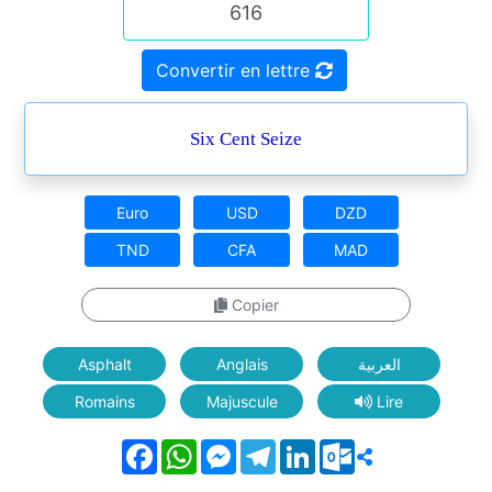
Convertir en lettre
Six Cent Seize
Euro
USD
DZD
TND
CFA
MAD
Copier
Asphalt
Anglais
العربية
Romains
Majuscule
Lire
Facebook
WhatsApp
Messenger
Telegram
LinkedIn
Outlook.com