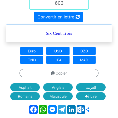
Convertir en lettre
Six Cent Trois
Euro
USD
DZD
TND
CFA
MAD
Copier
Asphalt
Anglais
العربية
Romains
Majuscule
Lire
Facebook
WhatsApp
Messenger
Telegram
LinkedIn
Outlook.com