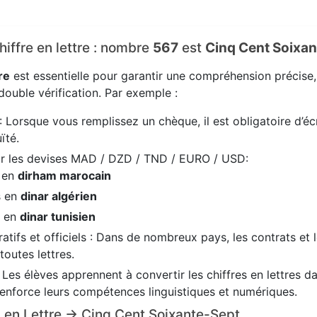
chiffre en lettre : nombre
567
est
Cinq Cent Soixan
re
est essentielle pour garantir une compréhension précise
ouble vérification. Par exemple :
: Lorsque vous remplissez un chèque, il est obligatoire d’écr
ïté.
ir les devises MAD / DZD / TND / EURO / USD:
s en
dirham marocain
s en
dinar algérien
s en
dinar tunisien
tifs et officiels : Dans de nombreux pays, les contrats et 
 toutes lettres.
: Les élèves apprennent à convertir les chiffres en lettres 
renforce leurs compétences linguistiques et numériques.
67 en Lettre → Cinq Cent Soixante-Sept