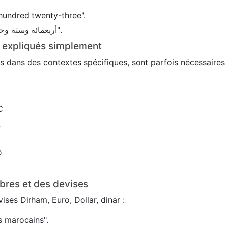
hundred twenty-three".
En arabe : 456 → "أربعمائة وستة وخمسون".
s expliqués simplement
sés dans des contextes spécifiques, sont parfois nécessaire
C
L
D
bres et des devises
ses Dirham, Euro, Dollar, dinar :
 marocains".