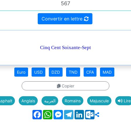
Convertir en lettre
Cinq Cent Soixante-Sept
Euro
USD
DZD
TND
CFA
MAD
Copier
sphalt
Anglais
العربية
Romains
Majuscule
Lire
Facebook
WhatsApp
Messenger
Telegram
LinkedIn
Outlook.com