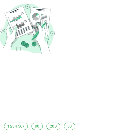
1 234 567
90
200
50