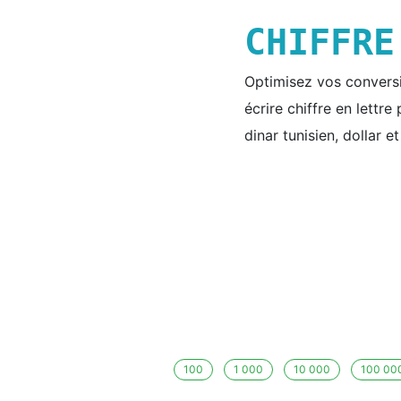
CHIFFR
Optimisez vos conversio
écrire chiffre en lettr
dinar tunisien, dollar e
100
1 000
10 000
100 00