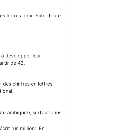
s lettres pour éviter toute
s à développer leur
rtir de 42.
 des chiffres en lettres
ional.
oute ambiguïté, surtout dans
crit "un million". En