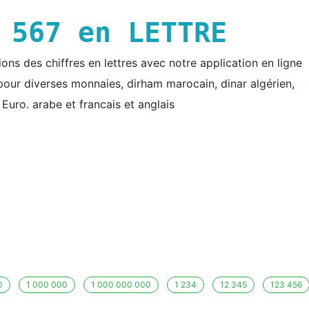
E
567
en LETTRE
ns des chiffres en lettres avec notre application en ligne
e pour diverses monnaies, dirham marocain, dinar algérien,
t Euro. arabe et francais et anglais
0
1 000 000
1 000 000 000
1 234
12 345
123 456