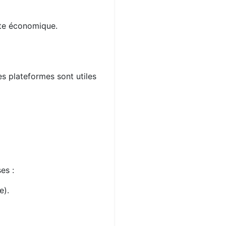
xte économique.
es plateformes sont utiles
es :
e).