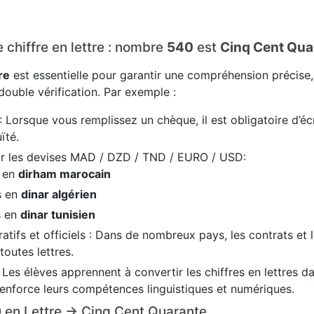
e chiffre en lettre : nombre
540
est
Cinq Cent Qua
re
est essentielle pour garantir une compréhension précise
ouble vérification. Par exemple :
: Lorsque vous remplissez un chèque, il est obligatoire d’écr
ïté.
ir les devises MAD / DZD / TND / EURO / USD:
s en
dirham marocain
s en
dinar algérien
s en
dinar tunisien
tifs et officiels : Dans de nombreux pays, les contrats et 
 toutes lettres.
: Les élèves apprennent à convertir les chiffres en lettres 
renforce leurs compétences linguistiques et numériques.
40 en Lettre → Cinq Cent Quarante