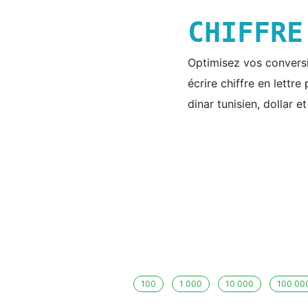
CHIFFR
Optimisez vos conversio
écrire chiffre en lettr
dinar tunisien, dollar e
100
1 000
10 000
100 00