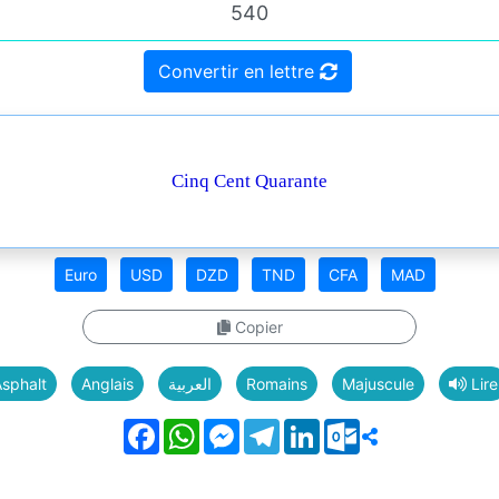
Convertir en lettre
Cinq Cent Quarante
Euro
USD
DZD
TND
CFA
MAD
Copier
sphalt
Anglais
العربية
Romains
Majuscule
Lire
Facebook
WhatsApp
Messenger
Telegram
LinkedIn
Outlook.com