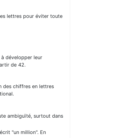
s lettres pour éviter toute
s à développer leur
rtir de 42.
 des chiffres en lettres
ional.
oute ambiguïté, surtout dans
crit "un million". En