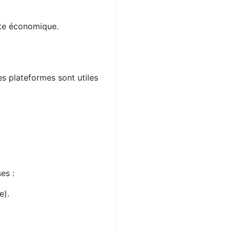
xte économique.
es plateformes sont utiles
es :
e).