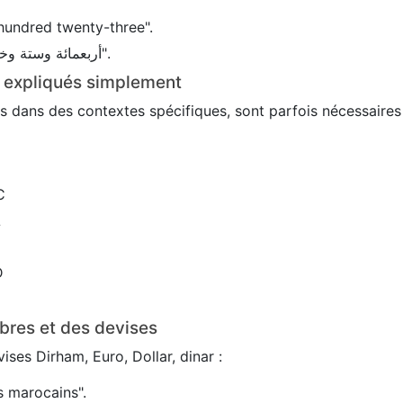
hundred twenty-three".
En arabe : 456 → "أربعمائة وستة وخمسون".
s expliqués simplement
sés dans des contextes spécifiques, sont parfois nécessaire
C
L
D
bres et des devises
ses Dirham, Euro, Dollar, dinar :
 marocains".