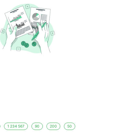
1 234 567
90
200
50