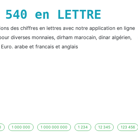
E
540
en LETTRE
ns des chiffres en lettres avec notre application en ligne
e pour diverses monnaies, dirham marocain, dinar algérien,
t Euro. arabe et francais et anglais
0
1 000 000
1 000 000 000
1 234
12 345
123 456