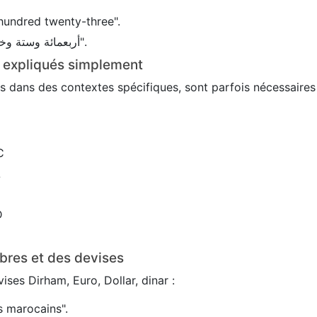
hundred twenty-three".
En arabe : 456 → "أربعمائة وستة وخمسون".
s expliqués simplement
sés dans des contextes spécifiques, sont parfois nécessaire
C
L
D
bres et des devises
ses Dirham, Euro, Dollar, dinar :
 marocains".