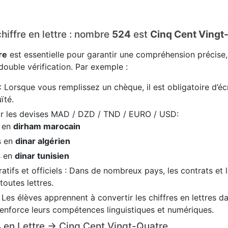
chiffre en lettre : nombre
524
est
Cinq Cent Vingt
re
est essentielle pour garantir une compréhension précise
ouble vérification. Par exemple :
: Lorsque vous remplissez un chèque, il est obligatoire d’écr
ïté.
ir les devises MAD / DZD / TND / EURO / USD:
s en
dirham marocain
s en
dinar algérien
s en
dinar tunisien
tifs et officiels : Dans de nombreux pays, les contrats et 
 toutes lettres.
: Les élèves apprennent à convertir les chiffres en lettres 
renforce leurs compétences linguistiques et numériques.
24 en Lettre → Cinq Cent Vingt-Quatre