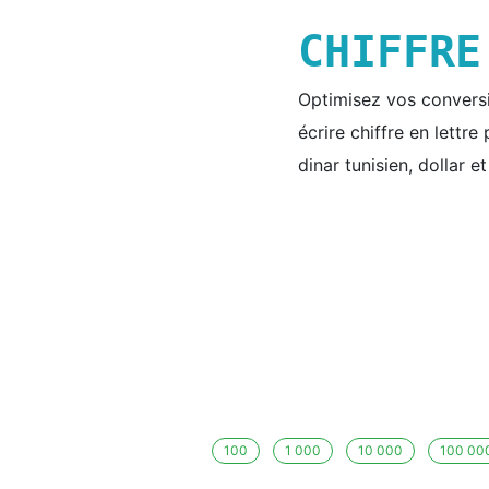
CHIFFR
Optimisez vos conversio
écrire chiffre en lettr
dinar tunisien, dollar e
100
1 000
10 000
100 00