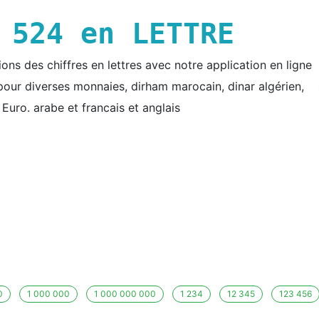
E
524
en LETTRE
ns des chiffres en lettres avec notre application en ligne
e pour diverses monnaies, dirham marocain, dinar algérien,
t Euro. arabe et francais et anglais
0
1 000 000
1 000 000 000
1 234
12 345
123 456