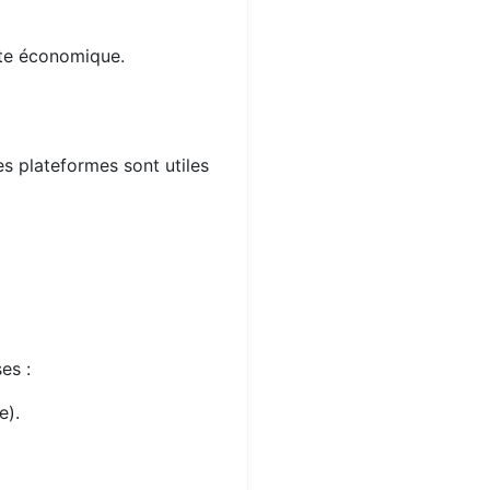
xte économique.
es plateformes sont utiles
es :
e).