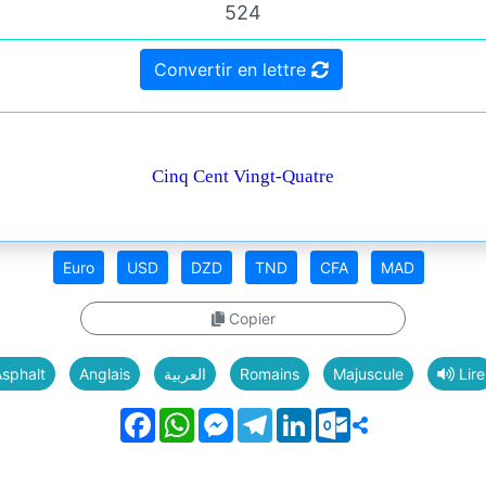
Convertir en lettre
Cinq Cent Vingt-Quatre
Euro
USD
DZD
TND
CFA
MAD
Copier
sphalt
Anglais
العربية
Romains
Majuscule
Lire
Facebook
WhatsApp
Messenger
Telegram
LinkedIn
Outlook.com