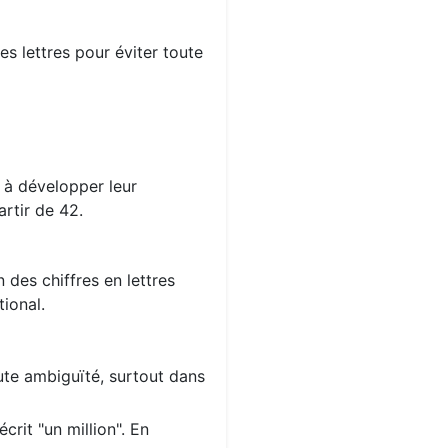
s lettres pour éviter toute
s à développer leur
rtir de 42.
 des chiffres en lettres
ional.
oute ambiguïté, surtout dans
crit "un million". En