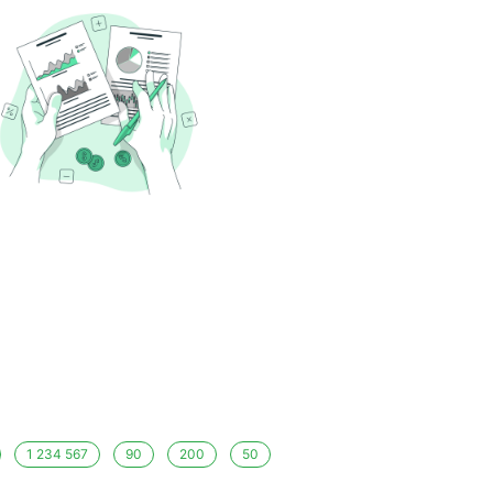
1 234 567
90
200
50