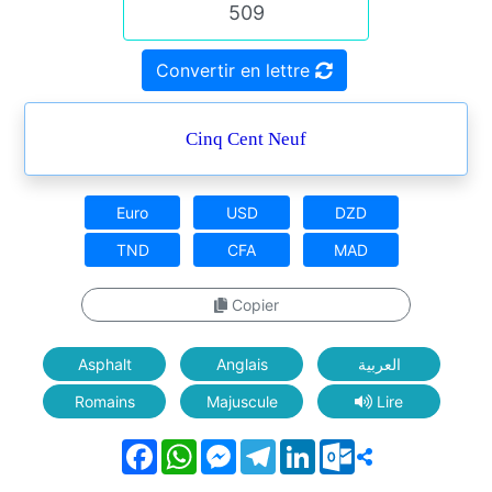
Convertir en lettre
Cinq Cent Neuf
Euro
USD
DZD
TND
CFA
MAD
Copier
Asphalt
Anglais
العربية
Romains
Majuscule
Lire
Facebook
WhatsApp
Messenger
Telegram
LinkedIn
Outlook.com