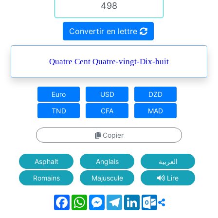
Convertir en lettre
Quatre Cent Quatre-vingt-Dix-huit
Euro
USD
DZD
TND
CFA
MAD
Copier
Asphalt
Anglais
العربية
Romains
Majuscule
Lire
Facebook
WhatsApp
Messenger
Telegram
LinkedIn
Outlook.com