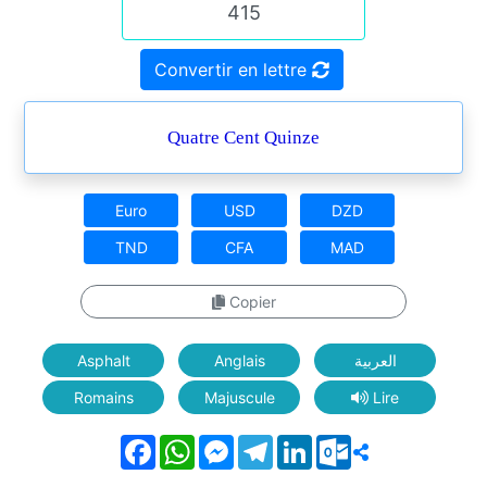
Convertir en lettre
Quatre Cent Quinze
Euro
USD
DZD
TND
CFA
MAD
Copier
Asphalt
Anglais
العربية
Romains
Majuscule
Lire
Facebook
WhatsApp
Messenger
Telegram
LinkedIn
Outlook.com