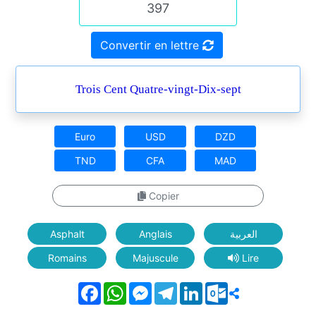
Convertir en lettre
Trois Cent Quatre-vingt-Dix-sept
Euro
USD
DZD
TND
CFA
MAD
Copier
Asphalt
Anglais
العربية
Romains
Majuscule
Lire
Facebook
WhatsApp
Messenger
Telegram
LinkedIn
Outlook.com