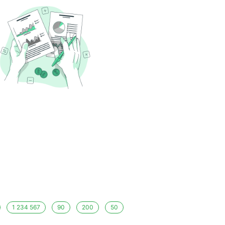
1 234 567
90
200
50