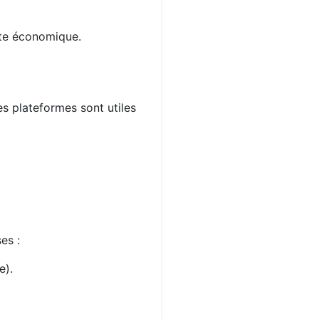
xte économique.
es plateformes sont utiles
es :
e).