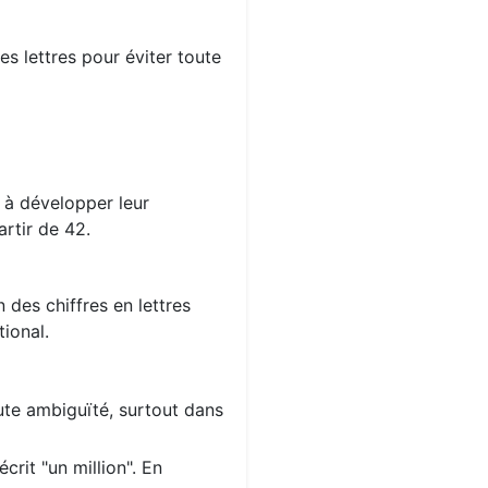
s lettres pour éviter toute
s à développer leur
rtir de 42.
 des chiffres en lettres
ional.
oute ambiguïté, surtout dans
crit "un million". En