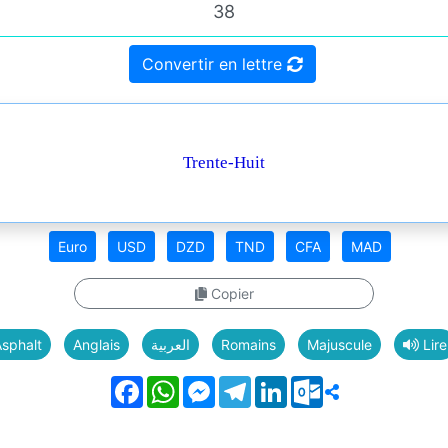
Convertir en lettre
Trente-Huit
Euro
USD
DZD
TND
CFA
MAD
Copier
sphalt
Anglais
العربية
Romains
Majuscule
Lire
Facebook
WhatsApp
Messenger
Telegram
LinkedIn
Outlook.com