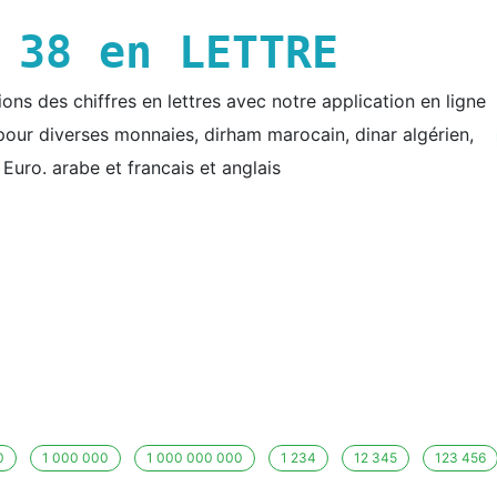
E
38
en LETTRE
ns des chiffres en lettres avec notre application en ligne
e pour diverses monnaies, dirham marocain, dinar algérien,
t Euro. arabe et francais et anglais
0
1 000 000
1 000 000 000
1 234
12 345
123 456