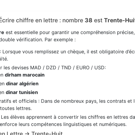
Écrire chiffre en lettre : nombre
38
est
Trente-Hui
re
est essentielle pour garantir une compréhension précise
ouble vérification. Par exemple :
: Lorsque vous remplissez un chèque, il est obligatoire d’écr
ïté.
ir les devises MAD / DZD / TND / EURO / USD:
en
dirham marocain
 en
dinar algérien
 en
dinar tunisien
tifs et officiels : Dans de nombreux pays, les contrats et 
 toutes lettres.
: Les élèves apprennent à convertir les chiffres en lettres 
renforce leurs compétences linguistiques et numériques.
 en Lettre → Trente-Huit