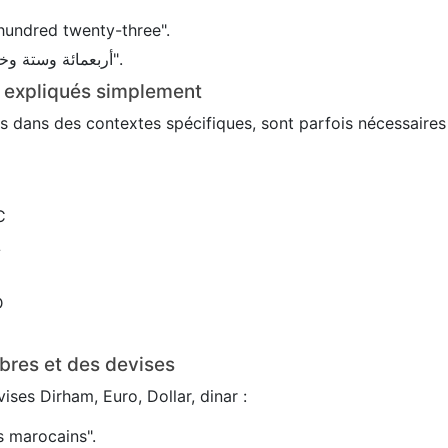
hundred twenty-three".
En arabe : 456 → "أربعمائة وستة وخمسون".
s expliqués simplement
sés dans des contextes spécifiques, sont parfois nécessaire
C
L
D
bres et des devises
ses Dirham, Euro, Dollar, dinar :
 marocains".