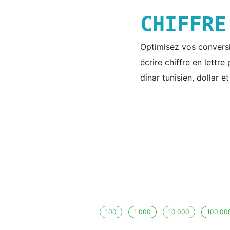
CHIFFR
Optimisez vos conversio
écrire chiffre en lettr
dinar tunisien, dollar e
100
1 000
10 000
100 00