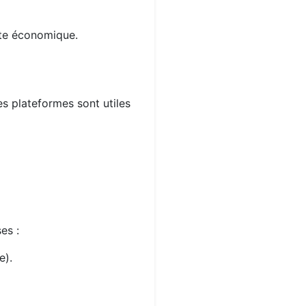
xte économique.
es plateformes sont utiles
es :
e).