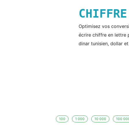
CHIFFR
Optimisez vos conversio
écrire chiffre en lettr
dinar tunisien, dollar e
100
1 000
10 000
100 00