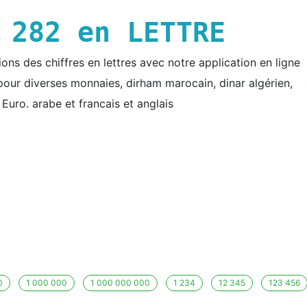
E
282
en LETTRE
ns des chiffres en lettres avec notre application en ligne
e pour diverses monnaies, dirham marocain, dinar algérien,
t Euro. arabe et francais et anglais
0
1 000 000
1 000 000 000
1 234
12 345
123 456