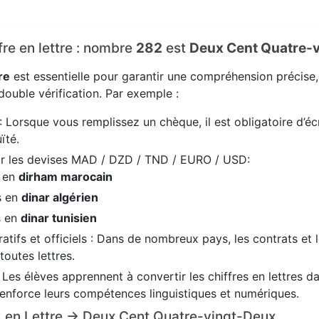
ffre en lettre : nombre
282
est
Deux Cent Quatre-
re
est essentielle pour garantir une compréhension précise
ouble vérification. Par exemple :
: Lorsque vous remplissez un chèque, il est obligatoire d’écr
ïté.
ir les devises MAD / DZD / TND / EURO / USD:
s en
dirham marocain
s en
dinar algérien
s en
dinar tunisien
tifs et officiels : Dans de nombreux pays, les contrats et 
 toutes lettres.
: Les élèves apprennent à convertir les chiffres en lettres 
renforce leurs compétences linguistiques et numériques.
82 en Lettre → Deux Cent Quatre-vingt-Deux