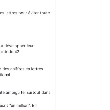
s lettres pour éviter toute
s à développer leur
rtir de 42.
 des chiffres en lettres
ional.
oute ambiguïté, surtout dans
crit "un million". En