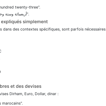
hundred twenty-three".
En arabe : 456 → "أربعمائة وستة وخمسون".
s expliqués simplement
sés dans des contextes spécifiques, sont parfois nécessaire
C
L
D
bres et des devises
ses Dirham, Euro, Dollar, dinar :
 marocains".