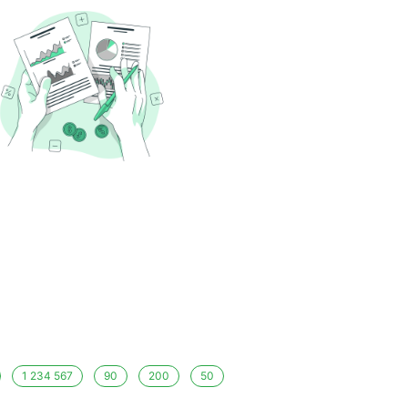
1 234 567
90
200
50