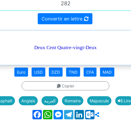
Convertir en lettre
Deux Cent Quatre-vingt-Deux
Euro
USD
DZD
TND
CFA
MAD
Copier
sphalt
Anglais
العربية
Romains
Majuscule
Lire
Facebook
WhatsApp
Messenger
Telegram
LinkedIn
Outlook.com