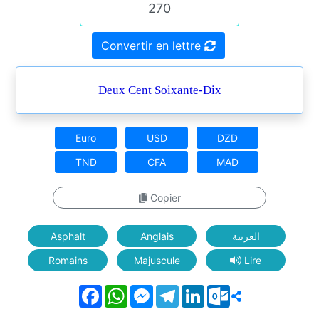
Convertir en lettre
Deux Cent Soixante-Dix
Euro
USD
DZD
TND
CFA
MAD
Copier
Asphalt
Anglais
العربية
Romains
Majuscule
Lire
Facebook
WhatsApp
Messenger
Telegram
LinkedIn
Outlook.com