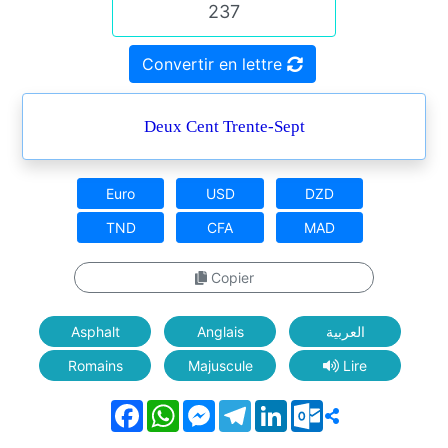
Convertir en lettre
Deux Cent Trente-Sept
Euro
USD
DZD
TND
CFA
MAD
Copier
Asphalt
Anglais
العربية
Romains
Majuscule
Lire
Facebook
WhatsApp
Messenger
Telegram
LinkedIn
Outlook.com