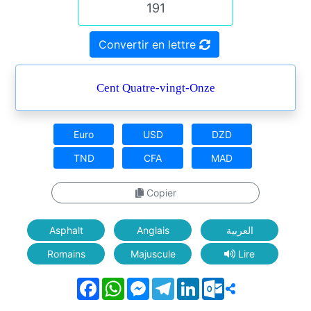
Convertir en lettre
Cent Quatre-vingt-Onze
Euro
USD
DZD
TND
CFA
MAD
Copier
Asphalt
Anglais
العربية
Romains
Majuscule
Lire
Facebook
WhatsApp
Messenger
Telegram
LinkedIn
Outlook.com