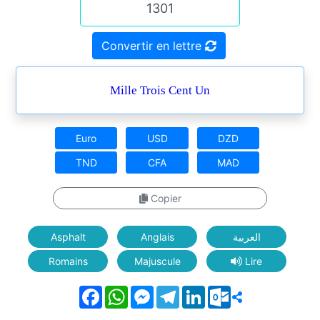
Convertir en lettre
Mille Trois Cent Un
Euro
USD
DZD
TND
CFA
MAD
Copier
Asphalt
Anglais
العربية
Romains
Majuscule
Lire
Facebook
WhatsApp
Messenger
Telegram
LinkedIn
Outlook.com