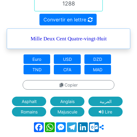
Convertir en lettre
Mille Deux Cent Quatre-vingt-Huit
Euro
USD
DZD
TND
CFA
MAD
Copier
Asphalt
Anglais
العربية
Romains
Majuscule
Lire
Facebook
WhatsApp
Messenger
Telegram
LinkedIn
Outlook.com