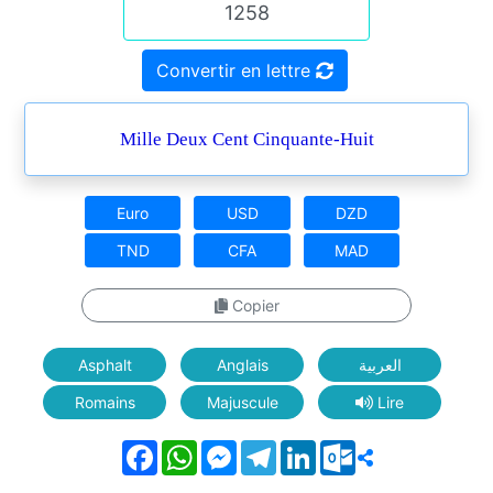
Convertir en lettre
Mille Deux Cent Cinquante-Huit
Euro
USD
DZD
TND
CFA
MAD
Copier
Asphalt
Anglais
العربية
Romains
Majuscule
Lire
Facebook
WhatsApp
Messenger
Telegram
LinkedIn
Outlook.com