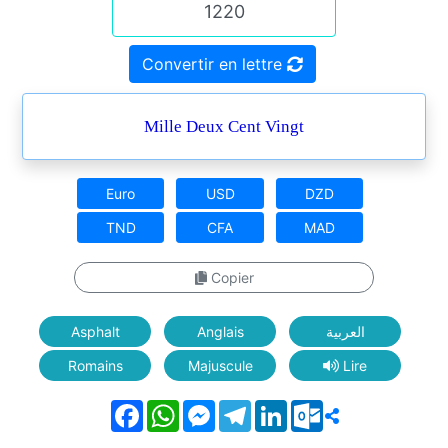
Convertir en lettre
Mille Deux Cent Vingt
Euro
USD
DZD
TND
CFA
MAD
Copier
Asphalt
Anglais
العربية
Romains
Majuscule
Lire
Facebook
WhatsApp
Messenger
Telegram
LinkedIn
Outlook.com