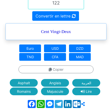
Convertir en lettre
Cent Vingt-Deux
Euro
USD
DZD
TND
CFA
MAD
Copier
Asphalt
Anglais
العربية
Romains
Majuscule
Lire
Facebook
WhatsApp
Messenger
Telegram
LinkedIn
Outlook.com