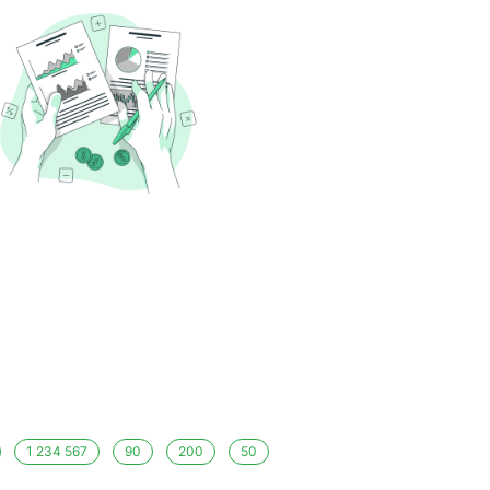
1 234 567
90
200
50