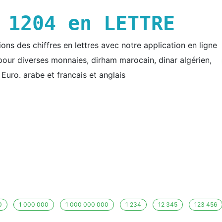
E
1204
en LETTRE
ns des chiffres en lettres avec notre application en ligne
e pour diverses monnaies, dirham marocain, dinar algérien,
t Euro. arabe et francais et anglais
0
1 000 000
1 000 000 000
1 234
12 345
123 456