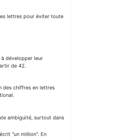
s lettres pour éviter toute
s à développer leur
rtir de 42.
 des chiffres en lettres
ional.
oute ambiguïté, surtout dans
crit "un million". En