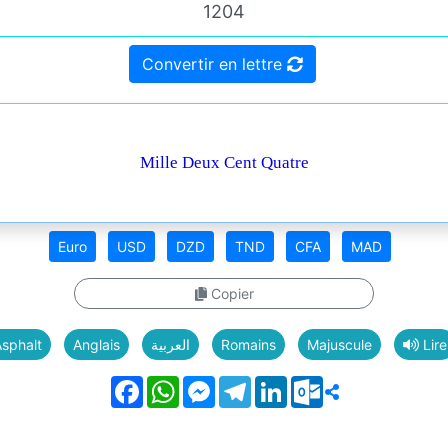
Convertir en lettre
Mille Deux Cent Quatre
Euro
USD
DZD
TND
CFA
MAD
Copier
sphalt
Anglais
العربية
Romains
Majuscule
Lire
Facebook
WhatsApp
Messenger
Telegram
LinkedIn
Outlook.com