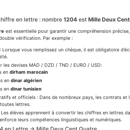
chiffre en lettre : nombre
1204
est
Mille Deux Cent
re
est essentielle pour garantir une compréhension précise
ouble vérification. Par exemple :
: Lorsque vous remplissez un chèque, il est obligatoire d’écr
ïté.
ir les devises MAD / DZD / TND / EURO / USD:
es en
dirham marocain
es en
dinar algérien
es en
dinar tunisien
tifs et officiels : Dans de nombreux pays, les contrats et 
 toutes lettres.
: Les élèves apprennent à convertir les chiffres en lettres 
renforce leurs compétences linguistiques et numériques.
204 en Lettre → Mille Deux Cent Quatre