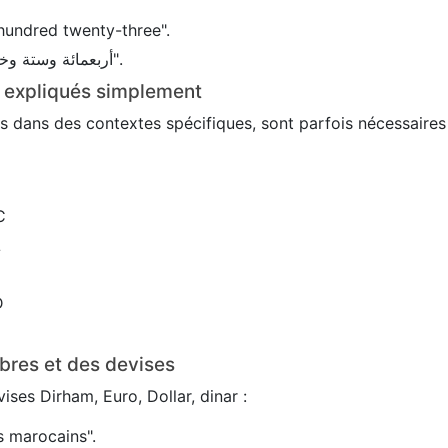
hundred twenty-three".
En arabe : 456 → "أربعمائة وستة وخمسون".
s expliqués simplement
sés dans des contextes spécifiques, sont parfois nécessaire
C
L
D
bres et des devises
ses Dirham, Euro, Dollar, dinar :
 marocains".