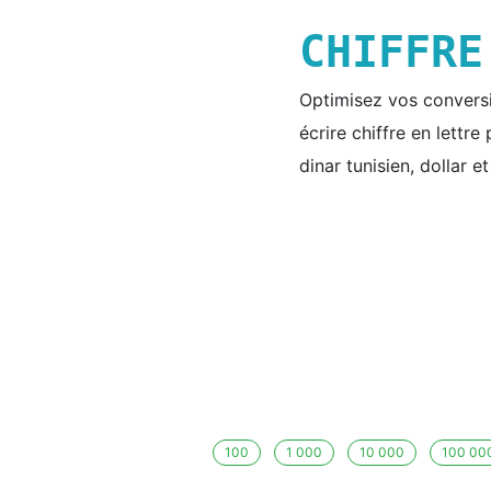
CHIFFR
Optimisez vos conversio
écrire chiffre en lettr
dinar tunisien, dollar e
100
1 000
10 000
100 00