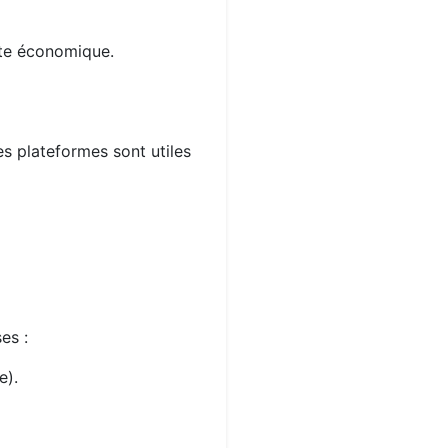
xte économique.
es plateformes sont utiles
es :
e).