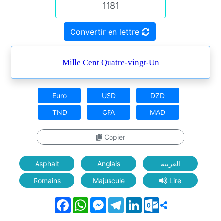
Convertir en lettre
Mille Cent Quatre-vingt-Un
Euro
USD
DZD
TND
CFA
MAD
Copier
Asphalt
Anglais
العربية
Romains
Majuscule
Lire
Facebook
WhatsApp
Messenger
Telegram
LinkedIn
Outlook.com