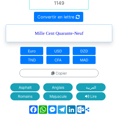
Convertir en lettre
Mille Cent Quarante-Neuf
Euro
USD
DZD
TND
CFA
MAD
Copier
Asphalt
Anglais
العربية
Romains
Majuscule
Lire
Facebook
WhatsApp
Messenger
Telegram
LinkedIn
Outlook.com