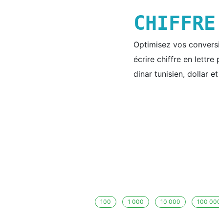
CHIFFR
Optimisez vos conversio
écrire chiffre en lettr
dinar tunisien, dollar e
100
1 000
10 000
100 00