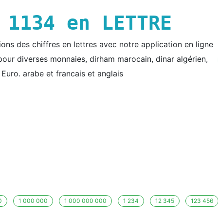
E
1134
en LETTRE
ns des chiffres en lettres avec notre application en ligne
e pour diverses monnaies, dirham marocain, dinar algérien,
t Euro. arabe et francais et anglais
0
1 000 000
1 000 000 000
1 234
12 345
123 456