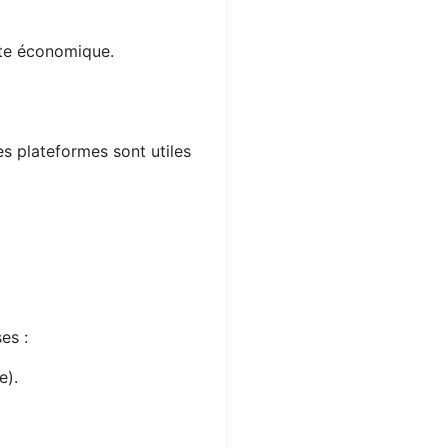
xte économique.
es plateformes sont utiles
es :
e).