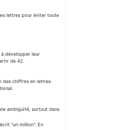
s lettres pour éviter toute
s à développer leur
rtir de 42.
 des chiffres en lettres
ional.
oute ambiguïté, surtout dans
crit "un million". En