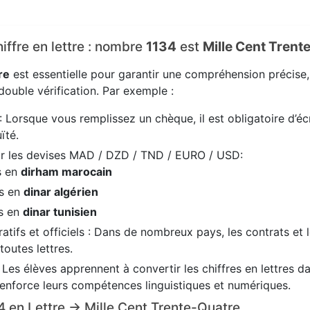
hiffre en lettre : nombre
1134
est
Mille Cent Trent
re
est essentielle pour garantir une compréhension précise
ouble vérification. Par exemple :
: Lorsque vous remplissez un chèque, il est obligatoire d’écr
ïté.
ir les devises MAD / DZD / TND / EURO / USD:
s en
dirham marocain
es en
dinar algérien
es en
dinar tunisien
tifs et officiels : Dans de nombreux pays, les contrats et 
 toutes lettres.
: Les élèves apprennent à convertir les chiffres en lettres 
renforce leurs compétences linguistiques et numériques.
34 en Lettre → Mille Cent Trente-Quatre