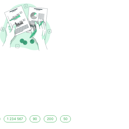
1 234 567
90
200
50