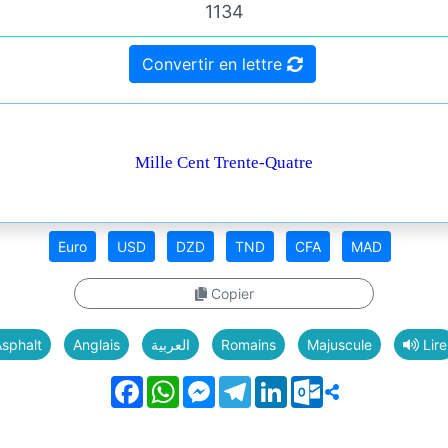
Convertir en lettre
Mille Cent Trente-Quatre
Euro
USD
DZD
TND
CFA
MAD
Copier
sphalt
Anglais
العربية
Romains
Majuscule
Lire
Facebook
WhatsApp
Messenger
Telegram
LinkedIn
Outlook.com