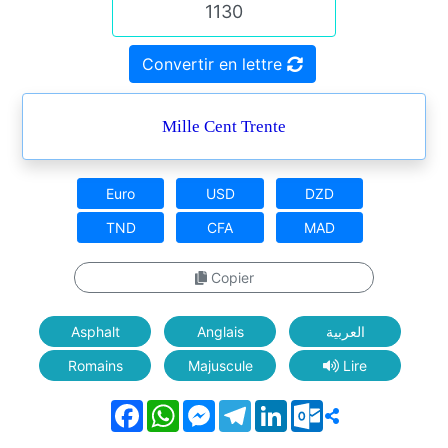
Convertir en lettre
Mille Cent Trente
Euro
USD
DZD
TND
CFA
MAD
Copier
Asphalt
Anglais
العربية
Romains
Majuscule
Lire
Facebook
WhatsApp
Messenger
Telegram
LinkedIn
Outlook.com