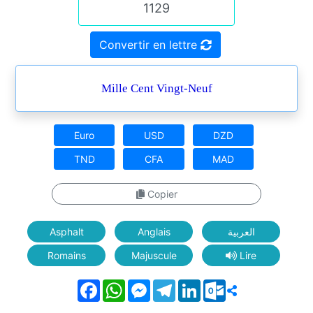
Convertir en lettre
Mille Cent Vingt-Neuf
Euro
USD
DZD
TND
CFA
MAD
Copier
Asphalt
Anglais
العربية
Romains
Majuscule
Lire
Facebook
WhatsApp
Messenger
Telegram
LinkedIn
Outlook.com